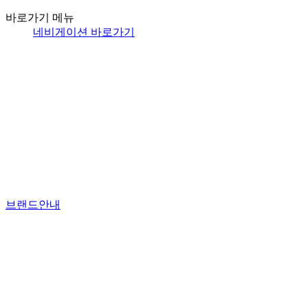
바로가기 메뉴
네비게이션 바로가기
브랜드안내
강력한 매출설계