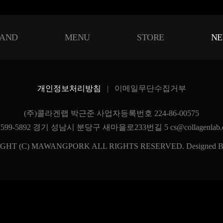
Event
마왕소식
더욱 더 다채로운 소식으로 찾아 뵙겠습니다.
AND
MENU
STORE
N
공지사항
이벤트
보도자료
단체주문
SNS
고객센터
개인정보처리방침
|
이메일무단수집거부
(주)콜라겐랩 박근준 사업자등록번호 224-86-00575
 1599-5892 경기 성남시 분당구 새마을로233번길 5 cs@collagenlab.
GHT (C) MAWANGPORK ALL RIGHTS RESERVED.
Designed 