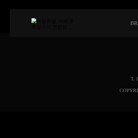
BR
1
2
3
T.
COPYRI